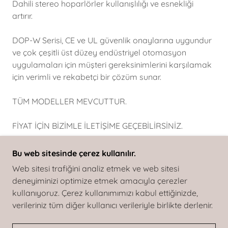
Dahili stereo hoparlörler kullanışlılığı ve esnekliği
artırır.
DOP-W Serisi, CE ve UL güvenlik onaylarına uygundur
ve çok çeşitli üst düzey endüstriyel otomasyon
uygulamaları için müşteri gereksinimlerini karşılamak
için verimli ve rekabetçi bir çözüm sunar.
TÜM MODELLER MEVCUTTUR.
FİYAT İÇİN BİZİMLE İLETİŞİME GEÇEBİLİRSİNİZ.
Bu web sitesinde çerez kullanılır.
Web sitesi trafiğini analiz etmek ve web sitesi
deneyiminizi optimize etmek amacıyla çerezler
TELIF HAKKI © 2025 RBT OTOMASYON - TÜM
kullanıyoruz. Çerez kullanımımızı kabul ettiğinizde,
HAKLARI SAKLIDIR.
verileriniz tüm diğer kullanıcı verileriyle birlikte derlenir.
DESTEKLI