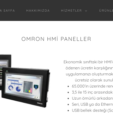
A SAYFA
HAKKIMIZDA
HIZMETLER
ÜRÜNL
OMRON HMİ PANELLER
Ekonomik sınıftaki bir HMI’
ödenen ücretin karşılığını
uygulamanızı oluşturmak i
ücretsiz olarak sunul
65.000’in üzerinde r
3,5 ile 15 inç arasınd
Uzun ömürlü arkadan
Seri, USB ya da Etherne
USB bellek desteği (