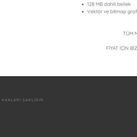
128 MB dahili bellek
Vektör ve bitmap graf
TÜM 
FİYAT İÇİN Bİ
 HAKLARI SAKLIDIR.