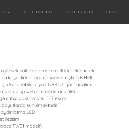
ER
REFERANSLAR
BIZE ULAŞIN
BLOG
a yüksek kalite ve zengin özellikler eklenerek
n en iyi şekilde alınması sağlanmıştır. NB HMI
çin kullanabileceğiniz NB-Designer yazılımı
makta olup web sitemizden indirilebilir.
enge sahip dokunmatik TFT ekran
aki boyutlarda sunulmaktadır
 aydınlatma LED
t iletişim
Sadece TW01 modeli)